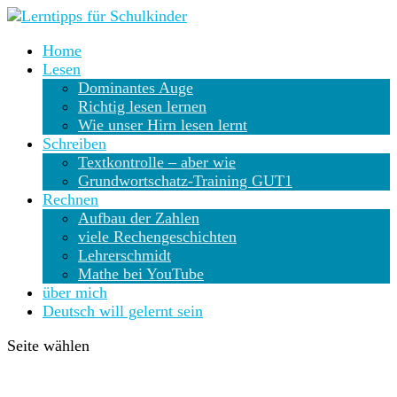
Home
Lesen
Dominantes Auge
Richtig lesen lernen
Wie unser Hirn lesen lernt
Schreiben
Textkontrolle – aber wie
Grundwortschatz-Training GUT1
Rechnen
Aufbau der Zahlen
viele Rechengeschichten
Lehrerschmidt
Mathe bei YouTube
über mich
Deutsch will gelernt sein
Seite wählen