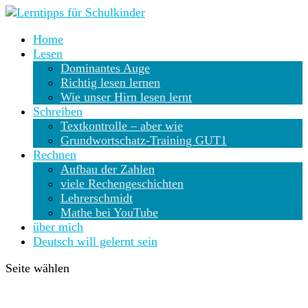
Home
Lesen
Dominantes Auge
Richtig lesen lernen
Wie unser Hirn lesen lernt
Schreiben
Textkontrolle – aber wie
Grundwortschatz-Training GUT1
Rechnen
Aufbau der Zahlen
viele Rechengeschichten
Lehrerschmidt
Mathe bei YouTube
über mich
Deutsch will gelernt sein
Seite wählen