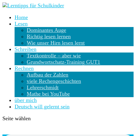
Home
Lesen
Dominantes Auge
Richtig lesen lernen
Wie unser Hirn lesen lernt
Schreiben
Textkontrolle – aber wie
Grundwortschatz-Training GUT1
Rechnen
Aufbau der Zahlen
viele Rechengeschichten
Lehrerschmidt
Mathe bei YouTube
über mich
Deutsch will gelernt sein
Seite wählen