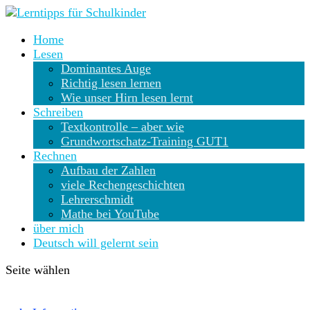
Home
Lesen
Dominantes Auge
Richtig lesen lernen
Wie unser Hirn lesen lernt
Schreiben
Textkontrolle – aber wie
Grundwortschatz-Training GUT1
Rechnen
Aufbau der Zahlen
viele Rechengeschichten
Lehrerschmidt
Mathe bei YouTube
über mich
Deutsch will gelernt sein
Seite wählen