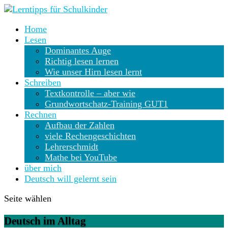
Home
Lesen
Dominantes Auge
Richtig lesen lernen
Wie unser Hirn lesen lernt
Schreiben
Textkontrolle – aber wie
Grundwortschatz-Training GUT1
Rechnen
Aufbau der Zahlen
viele Rechengeschichten
Lehrerschmidt
Mathe bei YouTube
über mich
Deutsch will gelernt sein
Seite wählen
Deutsch im Alltag